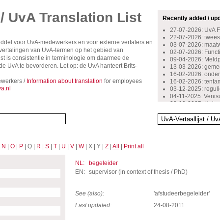
 / UvA Translation List
Recently added / up
27-07-2026: UvA 
22-07-2026: tweest
middel voor UvA-medewerkers en voor externe vertalers en
03-07-2026: maat
rsvertalingen van UvA-termen op het gebied van
02-07-2026: Functio
st is consistentie in terminologie om daarmee de
09-04-2026: Meldpu
 UvA te bevorderen. Let op: de UvA hanteert Brits-
13-03-2026: gemee
16-02-2026: onder
werkers /
Information about translation
for employees
16-02-2026: tent
a.nl
03-12-2025: reguli
04-11-2025: Venis
30-10-2025: Huisa
29-10-2024: inschr
14-10-2024: beoog
13-05-2024: bovenw
13-10-2023: starte
12-10-2023: stimu
|
N
|
O
|
P
| Q |
R
|
S
|
T
|
U
|
V
|
W
| X | Y |
Z
|
All
|
Print all
06-09-2023: kenni
07-10-2022: docen
16-09-2022: onge
NL:
begeleider
08-07-2022: stage
EN:
supervisor (in context of thesis / PhD)
See (also):
'afstudeerbegeleider'
Last updated:
24-08-2011