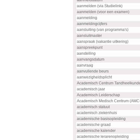
aanmelddatum
aanmelden (via Studielink)
aanmelden (voor een examen)
aanmelding
aanmeldingcijfers
aansluiting (van programma's)
aansluitmaster
aanspraak (vakantie uitkering)
aanspreekpunt
aanstelling
aanvangsdatum
aanvraag
aanvullende beurs
aanwezigheidsplicht
Academisch Centrum Tandheelkund
academisch jaar
Academisch Leiderschap
Academisch Medisch Centrum (AMC
academisch statuut
academisch ziekenhuis
academische basisopleiding
academische graad
academische kalender
academische lerarenopleiding