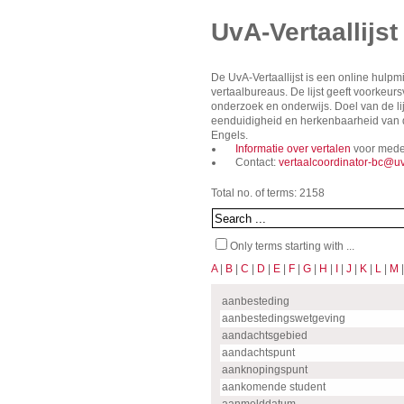
UvA-Vertaallijst
De UvA-Vertaallijst is een online hulp
vertaalbureaus. De lijst geeft voorkeu
onderzoek en onderwijs. Doel van de lij
eenduidigheid en herkenbaarheid van de
Engels.
Informatie over vertalen
voor mede
Contact:
vertaalcoordinator-bc@uv
Total no. of terms: 2158
Only terms starting with ...
A
|
B
|
C
|
D
|
E
|
F
|
G
|
H
|
I
|
J
|
K
|
L
|
M
aanbesteding
aanbestedingswetgeving
aandachtsgebied
aandachtspunt
aanknopingspunt
aankomende student