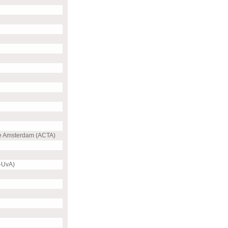
e Amsterdam (ACTA)
-UvA)