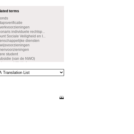
dated terms
Fonds
apsverificatie
werkvoorzieningen
naris individuele rechtsp...
nt Sociale Veiligheid en I...
nschappelijke diensten
wijsvoorzieningen
amenvoorzieningen
ere student
ubsidie (van de NWO)
rtsenpraktijk UvA
ijfverzoek
de leerresultaten
ettelijk verlof
rsbeurs
leringsbeurs
sveiligheid
tenbeleid
wenst gedrag