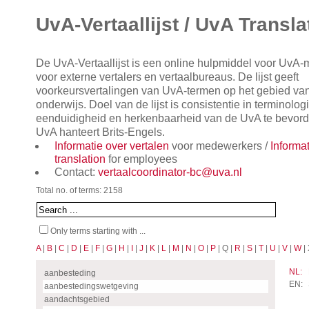
UvA-Vertaallijst / UvA Transla
De UvA-Vertaallijst is een online hulpmiddel voor UvA
voor externe vertalers en vertaalbureaus. De lijst geeft
voorkeursvertalingen van UvA-termen op het gebied va
onderwijs. Doel van de lijst is consistentie in terminol
eenduidigheid en herkenbaarheid van de UvA te bevorde
UvA hanteert Brits-Engels.
Informatie over vertalen
voor medewerkers /
Informa
translation
for employees
Contact:
vertaalcoordinator-bc@uva.nl
Total no. of terms: 2158
Only terms starting with ...
A
|
B
|
C
|
D
|
E
|
F
|
G
|
H
|
I
|
J
|
K
|
L
|
M
|
N
|
O
|
P
| Q |
R
|
S
|
T
|
U
|
V
|
W
| 
NL:
aanbesteding
EN:
aanbestedingswetgeving
aandachtsgebied