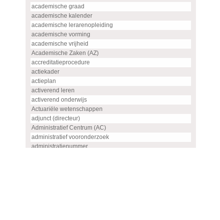
academische graad
academische kalender
academische lerarenopleiding
academische vorming
academische vrijheid
Academische Zaken (AZ)
accreditatieprocedure
actiekader
actieplan
activerend leren
activerend onderwijs
Actuariële wetenschappen
adjunct (directeur)
Administratief Centrum (AC)
administratief vooronderzoek
administratienummer
Advanced master
advies
advies- en overlegorgaan
adviescommissie
adviescommissie voor hoogleraren- en UHD-benoemingen
adviesraad
adviesrapport (SIS)