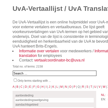
UvA-Vertaallijst / UvA Transla
De UvA-Vertaallijst is een online hulpmiddel voor UvA
voor externe vertalers en vertaalbureaus. De lijst geeft
voorkeursvertalingen van UvA-termen op het gebied va
onderwijs. Doel van de lijst is consistentie in terminol
eenduidigheid en herkenbaarheid van de UvA te bevorde
UvA hanteert Brits-Engels.
Informatie over vertalen
voor medewerkers /
Informa
translation
for employees
Contact:
vertaalcoordinator-bc@uva.nl
Total no. of terms: 2158
Only terms starting with ...
A
|
B
|
C
|
D
|
E
|
F
|
G
|
H
|
I
|
J
|
K
|
L
|
M
|
N
|
O
|
P
| Q |
R
|
S
|
T
|
U
|
V
|
W
| 
NL:
aanbesteding
EN:
aanbestedingswetgeving
aandachtsgebied