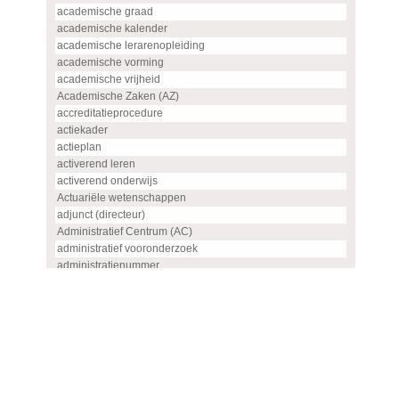
academische graad
academische kalender
academische lerarenopleiding
academische vorming
academische vrijheid
Academische Zaken (AZ)
accreditatieprocedure
actiekader
actieplan
activerend leren
activerend onderwijs
Actuariële wetenschappen
adjunct (directeur)
Administratief Centrum (AC)
administratief vooronderzoek
administratienummer
Advanced master
advies
advies- en overlegorgaan
adviescommissie
adviescommissie voor hoogleraren- en UHD-benoemingen
adviesraad
adviesrapport (SIS)