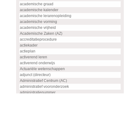
academische graad
academische kalender
academische lerarenopleiding
academische vorming
academische vrijheid
Academische Zaken (AZ)
accreditatieprocedure
actiekader
actieplan
activerend leren
activerend onderwijs
Actuariële wetenschappen
adjunct (directeur)
Administratief Centrum (AC)
administratief vooronderzoek
administratienummer
Advanced master
advies
advies- en overlegorgaan
adviescommissie
adviescommissie voor hoogleraren- en UHD-benoemingen
adviesraad
adviesrapport (SIS)