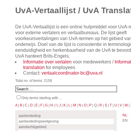
UvA-Vertaallijst / UvA Transla
De UvA-Vertaallijst is een online hulpmiddel voor UvA
voor externe vertalers en vertaalbureaus. De lijst geeft
voorkeursvertalingen van UvA-termen op het gebied va
onderwijs. Doel van de lijst is consistentie in terminol
eenduidigheid en herkenbaarheid van de UvA te bevorde
UvA hanteert Brits-Engels.
Informatie over vertalen
voor medewerkers /
Informa
translation
for employees
Contact:
vertaalcoordinator-bc@uva.nl
Total no. of terms: 2158
Only terms starting with ...
A
|
B
|
C
|
D
|
E
|
F
|
G
|
H
|
I
|
J
|
K
|
L
|
M
|
N
|
O
|
P
| Q |
R
|
S
|
T
|
U
|
V
|
W
| 
NL:
aanbesteding
EN:
aanbestedingswetgeving
aandachtsgebied