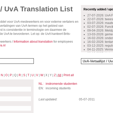
 / UvA Translation List
Recently added / up
27-07-2026: UvA 
22-07-2026: tweest
middel voor UvA-medewerkers en voor externe vertalers en
03-07-2026: maat
rsvertalingen van UvA-termen op het gebied van
02-07-2026: Functio
st is consistentie in terminologie om daarmee de
09-04-2026: Meldpu
 UvA te bevorderen. Let op: de UvA hanteert Brits-
13-03-2026: gemee
16-02-2026: onder
werkers /
Information about translation
for employees
16-02-2026: tent
a.nl
03-12-2025: reguli
04-11-2025: Venis
30-10-2025: Huisa
29-10-2024: inschr
14-10-2024: beoog
13-05-2024: bovenw
13-10-2023: starte
12-10-2023: stimu
|
N
|
O
|
P
| Q |
R
|
S
|
T
|
U
|
V
|
W
| X | Y |
Z
|
All
|
Print all
06-09-2023: kenni
07-10-2022: docen
16-09-2022: onge
NL:
instromende studenten
08-07-2022: stage
EN:
incoming students
Last updated:
05-07-2011