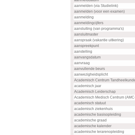
aanmelddatum
aanmelden (via Studielink)
aanmelden (voor een examen)
aanmelding
aanmeldingcijfers
aansluiting (van programma's)
aansluitmaster
aanspraak (vakantie uitkering)
aanspreekpunt
aanstelling
aanvangsdatum
aanvraag
aanvullende beurs
aanwezigheidsplicht
Academisch Centrum Tandheelkund
academisch jaar
Academisch Leiderschap
Academisch Medisch Centrum (AMC
academisch statuut
academisch ziekenhuis
academische basisopleiding
academische graad
academische kalender
academische lerarenopleiding