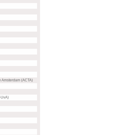
e Amsterdam (ACTA)
-UvA)