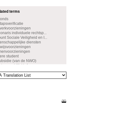
dated terms
Fonds
apsverificatie
werkvoorzieningen
naris individuele rechtsp...
nt Sociale Veiligheid en I...
nschappelijke diensten
wijsvoorzieningen
amenvoorzieningen
ere student
ubsidie (van de NWO)
rtsenpraktijk UvA
ijfverzoek
de leerresultaten
ettelijk verlof
rsbeurs
leringsbeurs
sveiligheid
tenbeleid
wenst gedrag