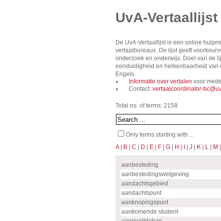
UvA-Vertaallijst
De UvA-Vertaallijst is een online hulp
vertaalbureaus. De lijst geeft voorkeu
onderzoek en onderwijs. Doel van de lij
eenduidigheid en herkenbaarheid van de
Engels.
Informatie over vertalen
voor mede
Contact:
vertaalcoordinator-bc@uv
Total no. of terms: 2158
Only terms starting with ...
A
|
B
|
C
|
D
|
E
|
F
|
G
|
H
|
I
|
J
|
K
|
L
|
M
aanbesteding
aanbestedingswetgeving
aandachtsgebied
aandachtspunt
aanknopingspunt
aankomende student