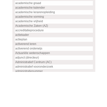
academische graad
academische kalender
academische lerarenopleiding
academische vorming
academische vrijheid
Academische Zaken (AZ)
accreditatieprocedure
actiekader
actieplan
activerend leren
activerend onderwijs
Actuariële wetenschappen
adjunct (directeur)
Administratief Centrum (AC)
administratief vooronderzoek
administratienummer
Advanced master
advies
advies- en overlegorgaan
adviescommissie
adviescommissie voor hoogleraren- en UHD-benoemingen
adviesraad
adviesrapport (SIS)