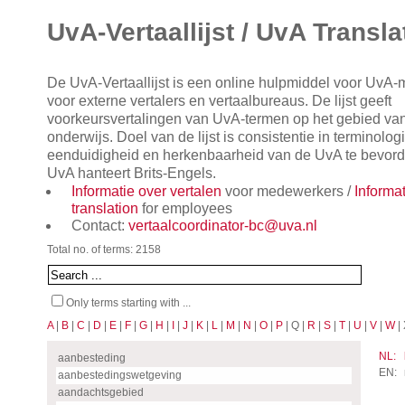
UvA-Vertaallijst / UvA Transla
De UvA-Vertaallijst is een online hulpmiddel voor UvA
voor externe vertalers en vertaalbureaus. De lijst geeft
voorkeursvertalingen van UvA-termen op het gebied va
onderwijs. Doel van de lijst is consistentie in terminol
eenduidigheid en herkenbaarheid van de UvA te bevorde
UvA hanteert Brits-Engels.
Informatie over vertalen
voor medewerkers /
Informa
translation
for employees
Contact:
vertaalcoordinator-bc@uva.nl
Total no. of terms: 2158
Only terms starting with ...
A
|
B
|
C
|
D
|
E
|
F
|
G
|
H
|
I
|
J
|
K
|
L
|
M
|
N
|
O
|
P
| Q |
R
|
S
|
T
|
U
|
V
|
W
| 
NL:
aanbesteding
EN:
aanbestedingswetgeving
aandachtsgebied