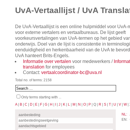
UvA-Vertaallijst / UvA Transla
De UvA-Vertaallijst is een online hulpmiddel voor UvA
voor externe vertalers en vertaalbureaus. De lijst geeft
voorkeursvertalingen van UvA-termen op het gebied va
onderwijs. Doel van de lijst is consistentie in terminol
eenduidigheid en herkenbaarheid van de UvA te bevorde
UvA hanteert Brits-Engels.
Informatie over vertalen
voor medewerkers /
Informa
translation
for employees
Contact:
vertaalcoordinator-bc@uva.nl
Total no. of terms: 2158
Only terms starting with ...
A
|
B
|
C
|
D
|
E
|
F
|
G
|
H
|
I
|
J
|
K
|
L
|
M
|
N
|
O
|
P
| Q |
R
|
S
|
T
|
U
|
V
|
W
| 
NL:
aanbesteding
EN:
aanbestedingswetgeving
aandachtsgebied