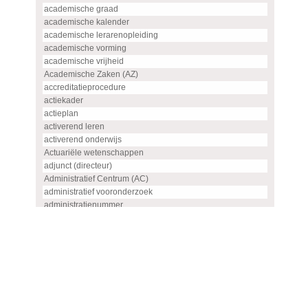
academische graad
academische kalender
academische lerarenopleiding
academische vorming
academische vrijheid
Academische Zaken (AZ)
accreditatieprocedure
actiekader
actieplan
activerend leren
activerend onderwijs
Actuariële wetenschappen
adjunct (directeur)
Administratief Centrum (AC)
administratief vooronderzoek
administratienummer
Advanced master
advies
advies- en overlegorgaan
adviescommissie
adviescommissie voor hoogleraren- en UHD-benoemingen
adviesraad
adviesrapport (SIS)