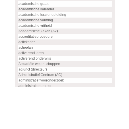
academische graad
academische kalender
academische lerarenopleiding
academische vorming
academische vrijheid
Academische Zaken (AZ)
accreditatieprocedure
actiekader
actieplan
activerend leren
activerend onderwijs
Actuariële wetenschappen
adjunct (directeur)
Administratief Centrum (AC)
administratief vooronderzoek
administratienummer
Advanced master
advies
advies- en overlegorgaan
adviescommissie
adviescommissie voor hoogleraren- en UHD-benoemingen
adviesraad
adviesrapport (SIS)