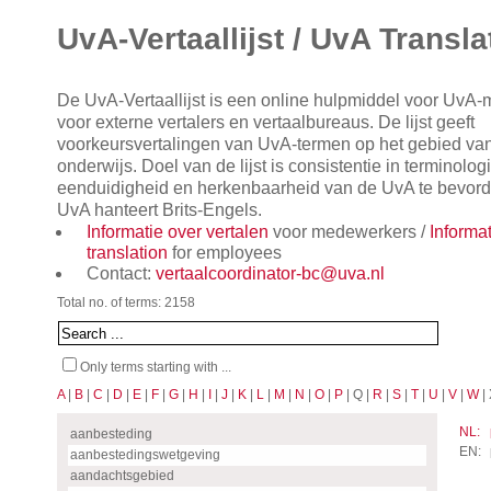
UvA-Vertaallijst / UvA Transla
De UvA-Vertaallijst is een online hulpmiddel voor UvA
voor externe vertalers en vertaalbureaus. De lijst geeft
voorkeursvertalingen van UvA-termen op het gebied va
onderwijs. Doel van de lijst is consistentie in terminol
eenduidigheid en herkenbaarheid van de UvA te bevorde
UvA hanteert Brits-Engels.
Informatie over vertalen
voor medewerkers /
Informa
translation
for employees
Contact:
vertaalcoordinator-bc@uva.nl
Total no. of terms: 2158
Only terms starting with ...
A
|
B
|
C
|
D
|
E
|
F
|
G
|
H
|
I
|
J
|
K
|
L
|
M
|
N
|
O
|
P
| Q |
R
|
S
|
T
|
U
|
V
|
W
| 
NL:
aanbesteding
EN:
aanbestedingswetgeving
aandachtsgebied