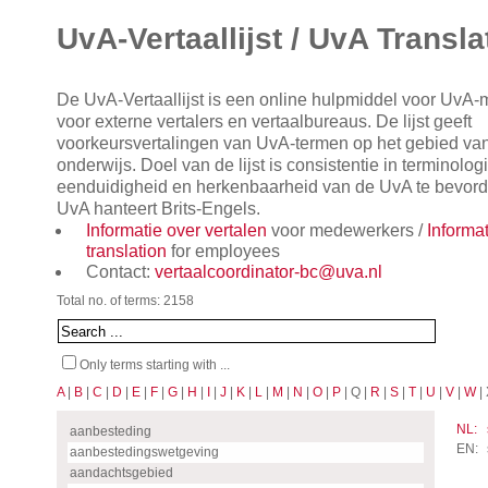
UvA-Vertaallijst / UvA Transla
De UvA-Vertaallijst is een online hulpmiddel voor UvA
voor externe vertalers en vertaalbureaus. De lijst geeft
voorkeursvertalingen van UvA-termen op het gebied va
onderwijs. Doel van de lijst is consistentie in terminol
eenduidigheid en herkenbaarheid van de UvA te bevorde
UvA hanteert Brits-Engels.
Informatie over vertalen
voor medewerkers /
Informa
translation
for employees
Contact:
vertaalcoordinator-bc@uva.nl
Total no. of terms: 2158
Only terms starting with ...
A
|
B
|
C
|
D
|
E
|
F
|
G
|
H
|
I
|
J
|
K
|
L
|
M
|
N
|
O
|
P
| Q |
R
|
S
|
T
|
U
|
V
|
W
| 
NL:
aanbesteding
EN:
aanbestedingswetgeving
aandachtsgebied