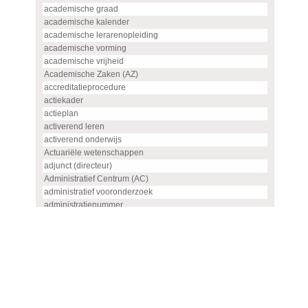
academische graad
academische kalender
academische lerarenopleiding
academische vorming
academische vrijheid
Academische Zaken (AZ)
accreditatieprocedure
actiekader
actieplan
activerend leren
activerend onderwijs
Actuariële wetenschappen
adjunct (directeur)
Administratief Centrum (AC)
administratief vooronderzoek
administratienummer
Advanced master
advies
advies- en overlegorgaan
adviescommissie
adviescommissie voor hoogleraren- en UHD-benoemingen
adviesraad
adviesrapport (SIS)