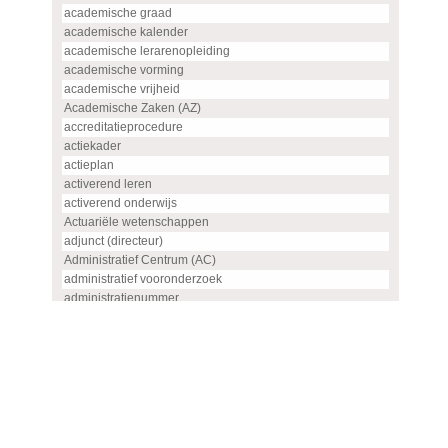
academische graad
academische kalender
academische lerarenopleiding
academische vorming
academische vrijheid
Academische Zaken (AZ)
accreditatieprocedure
actiekader
actieplan
activerend leren
activerend onderwijs
Actuariële wetenschappen
adjunct (directeur)
Administratief Centrum (AC)
administratief vooronderzoek
administratienummer
Advanced master
advies
advies- en overlegorgaan
adviescommissie
adviescommissie voor hoogleraren- en UHD-benoemingen
adviesraad
adviesrapport (SIS)