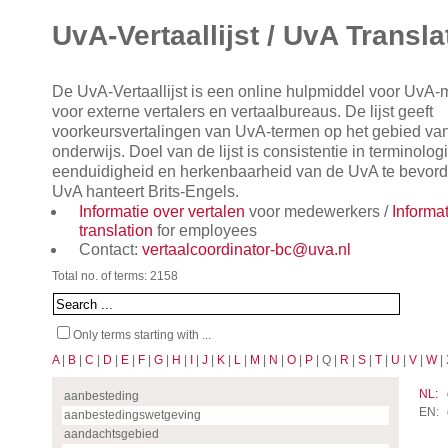
UvA-Vertaallijst / UvA Transla
De UvA-Vertaallijst is een online hulpmiddel voor UvA
voor externe vertalers en vertaalbureaus. De lijst geeft
voorkeursvertalingen van UvA-termen op het gebied va
onderwijs. Doel van de lijst is consistentie in terminol
eenduidigheid en herkenbaarheid van de UvA te bevorde
UvA hanteert Brits-Engels.
Informatie over vertalen
voor medewerkers /
Informa
translation
for employees
Contact:
vertaalcoordinator-bc@uva.nl
Total no. of terms: 2158
Only terms starting with ...
A
|
B
|
C
|
D
|
E
|
F
|
G
|
H
|
I
|
J
|
K
|
L
|
M
|
N
|
O
|
P
| Q |
R
|
S
|
T
|
U
|
V
|
W
| 
NL:
aanbesteding
EN:
aanbestedingswetgeving
aandachtsgebied