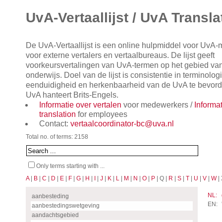
UvA-Vertaallijst / UvA Transla
De UvA-Vertaallijst is een online hulpmiddel voor UvA
voor externe vertalers en vertaalbureaus. De lijst geeft
voorkeursvertalingen van UvA-termen op het gebied va
onderwijs. Doel van de lijst is consistentie in terminol
eenduidigheid en herkenbaarheid van de UvA te bevorde
UvA hanteert Brits-Engels.
Informatie over vertalen
voor medewerkers /
Informa
translation
for employees
Contact:
vertaalcoordinator-bc@uva.nl
Total no. of terms: 2158
Only terms starting with ...
A
|
B
|
C
|
D
|
E
|
F
|
G
|
H
|
I
|
J
|
K
|
L
|
M
|
N
|
O
|
P
| Q |
R
|
S
|
T
|
U
|
V
|
W
| 
NL:
aanbesteding
EN:
aanbestedingswetgeving
aandachtsgebied