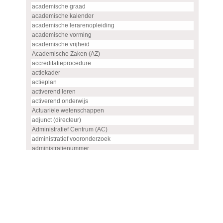
academische graad
academische kalender
academische lerarenopleiding
academische vorming
academische vrijheid
Academische Zaken (AZ)
accreditatieprocedure
actiekader
actieplan
activerend leren
activerend onderwijs
Actuariële wetenschappen
adjunct (directeur)
Administratief Centrum (AC)
administratief vooronderzoek
administratienummer
Advanced master
advies
advies- en overlegorgaan
adviescommissie
adviescommissie voor hoogleraren- en UHD-benoemingen
adviesraad
adviesrapport (SIS)