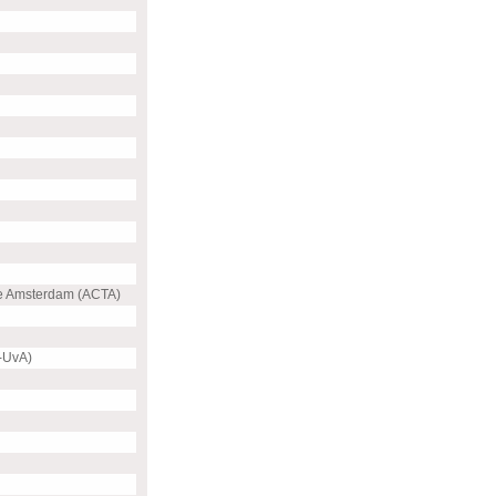
e Amsterdam (ACTA)
-UvA)