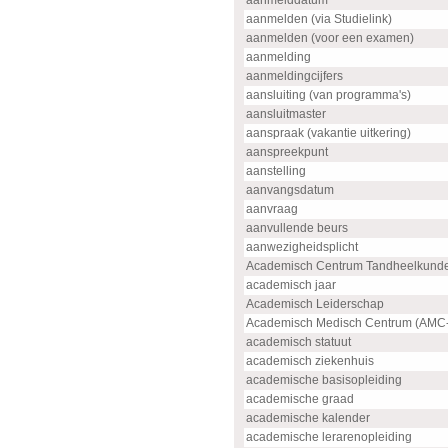
aanmelddatum
aanmelden (via Studielink)
aanmelden (voor een examen)
aanmelding
aanmeldingcijfers
aansluiting (van programma's)
aansluitmaster
aanspraak (vakantie uitkering)
aanspreekpunt
aanstelling
aanvangsdatum
aanvraag
aanvullende beurs
aanwezigheidsplicht
Academisch Centrum Tandheelkund
academisch jaar
Academisch Leiderschap
Academisch Medisch Centrum (AMC
academisch statuut
academisch ziekenhuis
academische basisopleiding
academische graad
academische kalender
academische lerarenopleiding