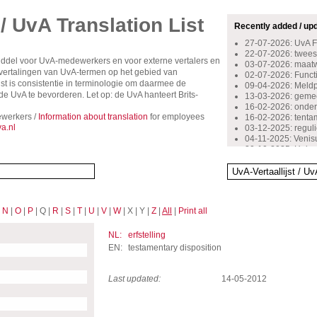
 / UvA Translation List
Recently added / up
27-07-2026: UvA 
22-07-2026: tweest
middel voor UvA-medewerkers en voor externe vertalers en
03-07-2026: maat
rsvertalingen van UvA-termen op het gebied van
02-07-2026: Functio
st is consistentie in terminologie om daarmee de
09-04-2026: Meldpu
 UvA te bevorderen. Let op: de UvA hanteert Brits-
13-03-2026: gemee
16-02-2026: onder
werkers /
Information about translation
for employees
16-02-2026: tent
a.nl
03-12-2025: reguli
04-11-2025: Venis
30-10-2025: Huisa
29-10-2024: inschr
14-10-2024: beoog
13-05-2024: bovenw
13-10-2023: starte
12-10-2023: stimu
|
N
|
O
|
P
| Q |
R
|
S
|
T
|
U
|
V
|
W
| X | Y |
Z
|
All
|
Print all
06-09-2023: kenni
07-10-2022: docen
16-09-2022: onge
NL:
erfstelling
08-07-2022: stage
EN:
testamentary disposition
Last updated:
14-05-2012