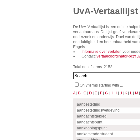
UvA-Vertaallijst
De UvA-Vertaallijst is een online hulp
vertaalbureaus. De lijst geeft voorkeu
onderzoek en onderwijs. Doel van de lij
eenduidigheid en herkenbaarheid van de
Engels.
Informatie over vertalen
voor mede
Contact:
vertaalcoordinator-bc@uv
Total no. of terms: 2158
Only terms starting with ...
A
|
B
|
C
|
D
|
E
|
F
|
G
|
H
|
I
|
J
|
K
|
L
|
M
aanbesteding
aanbestedingswetgeving
aandachtsgebied
aandachtspunt
aanknopingspunt
aankomende student