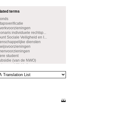
dated terms
Fonds
apsverificatie
werkvoorzieningen
naris individuele rechtsp...
nt Sociale Veiligheid en I...
nschappelijke diensten
wijsvoorzieningen
amenvoorzieningen
ere student
ubsidie (van de NWO)
rtsenpraktijk UvA
ijfverzoek
de leerresultaten
ettelijk verlof
rsbeurs
leringsbeurs
sveiligheid
tenbeleid
wenst gedrag