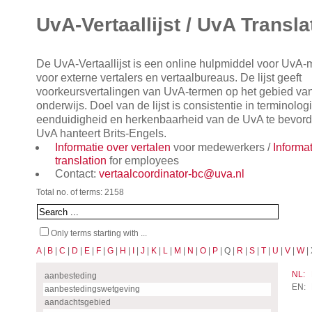
UvA-Vertaallijst / UvA Transla
De UvA-Vertaallijst is een online hulpmiddel voor UvA
voor externe vertalers en vertaalbureaus. De lijst geeft
voorkeursvertalingen van UvA-termen op het gebied va
onderwijs. Doel van de lijst is consistentie in terminol
eenduidigheid en herkenbaarheid van de UvA te bevorde
UvA hanteert Brits-Engels.
Informatie over vertalen
voor medewerkers /
Informa
translation
for employees
Contact:
vertaalcoordinator-bc@uva.nl
Total no. of terms: 2158
Only terms starting with ...
A
|
B
|
C
|
D
|
E
|
F
|
G
|
H
|
I
|
J
|
K
|
L
|
M
|
N
|
O
|
P
| Q |
R
|
S
|
T
|
U
|
V
|
W
| 
NL:
aanbesteding
EN:
aanbestedingswetgeving
aandachtsgebied