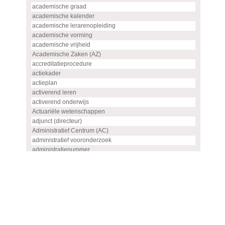
academische graad
academische kalender
academische lerarenopleiding
academische vorming
academische vrijheid
Academische Zaken (AZ)
accreditatieprocedure
actiekader
actieplan
activerend leren
activerend onderwijs
Actuariële wetenschappen
adjunct (directeur)
Administratief Centrum (AC)
administratief vooronderzoek
administratienummer
Advanced master
advies
advies- en overlegorgaan
adviescommissie
adviescommissie voor hoogleraren- en UHD-benoemingen
adviesraad
adviesrapport (SIS)