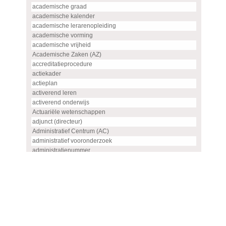
academische graad
academische kalender
academische lerarenopleiding
academische vorming
academische vrijheid
Academische Zaken (AZ)
accreditatieprocedure
actiekader
actieplan
activerend leren
activerend onderwijs
Actuariële wetenschappen
adjunct (directeur)
Administratief Centrum (AC)
administratief vooronderzoek
administratienummer
Advanced master
advies
advies- en overlegorgaan
adviescommissie
adviescommissie voor hoogleraren- en UHD-benoemingen
adviesraad
adviesrapport (SIS)