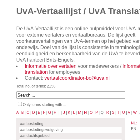
UvA-Vertaallijst / UvA Transla
De UvA-Vertaallijst is een online hulpmiddel voor UvA
voor externe vertalers en vertaalbureaus. De lijst geeft
voorkeursvertalingen van UvA-termen op het gebied va
onderwijs. Doel van de lijst is consistentie in terminol
eenduidigheid en herkenbaarheid van de UvA te bevorde
UvA hanteert Brits-Engels.
Informatie over vertalen
voor medewerkers /
Informa
translation
for employees
Contact:
vertaalcoordinator-bc@uva.nl
Total no. of terms: 2158
Only terms starting with ...
A
|
B
|
C
|
D
|
E
|
F
|
G
|
H
|
I
|
J
|
K
|
L
|
M
|
N
|
O
|
P
| Q |
R
|
S
|
T
|
U
|
V
|
W
| 
NL:
aanbesteding
EN:
aanbestedingswetgeving
aandachtsgebied