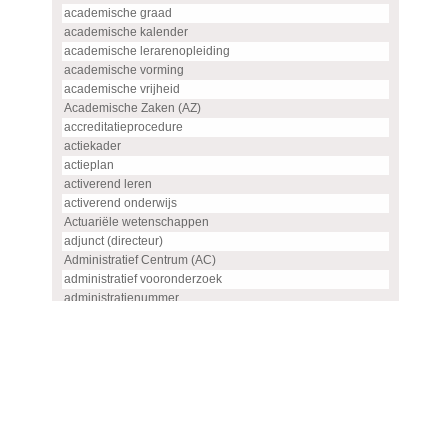
academische graad
academische kalender
academische lerarenopleiding
academische vorming
academische vrijheid
Academische Zaken (AZ)
accreditatieprocedure
actiekader
actieplan
activerend leren
activerend onderwijs
Actuariële wetenschappen
adjunct (directeur)
Administratief Centrum (AC)
administratief vooronderzoek
administratienummer
Advanced master
advies
advies- en overlegorgaan
adviescommissie
adviescommissie voor hoogleraren- en UHD-benoemingen
adviesraad
adviesrapport (SIS)