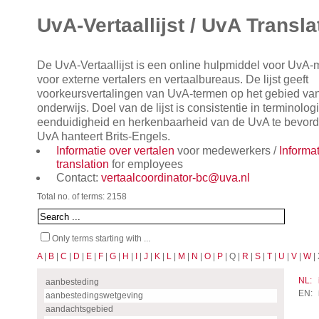
UvA-Vertaallijst / UvA Transla
De UvA-Vertaallijst is een online hulpmiddel voor UvA
voor externe vertalers en vertaalbureaus. De lijst geeft
voorkeursvertalingen van UvA-termen op het gebied va
onderwijs. Doel van de lijst is consistentie in terminol
eenduidigheid en herkenbaarheid van de UvA te bevorde
UvA hanteert Brits-Engels.
Informatie over vertalen
voor medewerkers /
Informa
translation
for employees
Contact:
vertaalcoordinator-bc@uva.nl
Total no. of terms: 2158
Only terms starting with ...
A
|
B
|
C
|
D
|
E
|
F
|
G
|
H
|
I
|
J
|
K
|
L
|
M
|
N
|
O
|
P
| Q |
R
|
S
|
T
|
U
|
V
|
W
| 
NL:
aanbesteding
EN:
aanbestedingswetgeving
aandachtsgebied