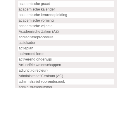
academische graad
academische kalender
academische lerarenopleiding
academische vorming
academische vrijheid
Academische Zaken (AZ)
accreditatieprocedure
actiekader
actieplan
activerend leren
activerend onderwijs
Actuariële wetenschappen
adjunct (directeur)
Administratief Centrum (AC)
administratief vooronderzoek
administratienummer
Advanced master
advies
advies- en overlegorgaan
adviescommissie
adviescommissie voor hoogleraren- en UHD-benoemingen
adviesraad
adviesrapport (SIS)