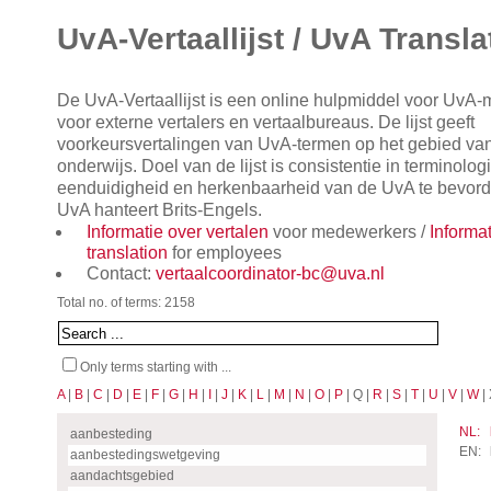
UvA-Vertaallijst / UvA Transla
De UvA-Vertaallijst is een online hulpmiddel voor UvA
voor externe vertalers en vertaalbureaus. De lijst geeft
voorkeursvertalingen van UvA-termen op het gebied va
onderwijs. Doel van de lijst is consistentie in terminol
eenduidigheid en herkenbaarheid van de UvA te bevorde
UvA hanteert Brits-Engels.
Informatie over vertalen
voor medewerkers /
Informa
translation
for employees
Contact:
vertaalcoordinator-bc@uva.nl
Total no. of terms: 2158
Only terms starting with ...
A
|
B
|
C
|
D
|
E
|
F
|
G
|
H
|
I
|
J
|
K
|
L
|
M
|
N
|
O
|
P
| Q |
R
|
S
|
T
|
U
|
V
|
W
| 
NL:
aanbesteding
EN:
aanbestedingswetgeving
aandachtsgebied