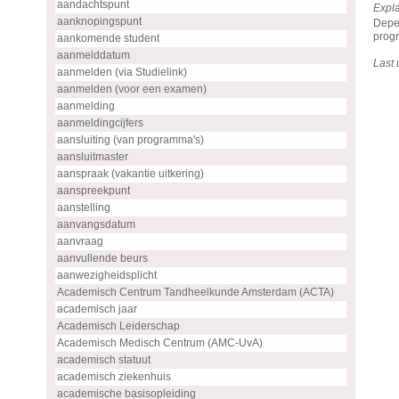
aandachtspunt
Expla
aanknopingspunt
Depen
progr
aankomende student
aanmelddatum
Last
aanmelden (via Studielink)
aanmelden (voor een examen)
aanmelding
aanmeldingcijfers
aansluiting (van programma's)
aansluitmaster
aanspraak (vakantie uitkering)
aanspreekpunt
aanstelling
aanvangsdatum
aanvraag
aanvullende beurs
aanwezigheidsplicht
Academisch Centrum Tandheelkunde Amsterdam (ACTA)
academisch jaar
Academisch Leiderschap
Academisch Medisch Centrum (AMC-UvA)
academisch statuut
academisch ziekenhuis
academische basisopleiding