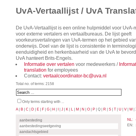
UvA-Vertaallijst / UvA Transla
De UvA-Vertaallijst is een online hulpmiddel voor UvA
voor externe vertalers en vertaalbureaus. De lijst geeft
voorkeursvertalingen van UvA-termen op het gebied va
onderwijs. Doel van de lijst is consistentie in terminol
eenduidigheid en herkenbaarheid van de UvA te bevorde
UvA hanteert Brits-Engels.
Informatie over vertalen
voor medewerkers /
Informa
translation
for employees
Contact:
vertaalcoordinator-bc@uva.nl
Total no. of terms: 2158
Only terms starting with ...
A
|
B
|
C
|
D
|
E
|
F
|
G
|
H
|
I
|
J
|
K
|
L
|
M
|
N
|
O
|
P
| Q |
R
|
S
|
T
|
U
|
V
|
W
| 
NL:
aanbesteding
EN:
aanbestedingswetgeving
aandachtsgebied