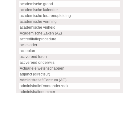
academische graad
academische kalender
academische lerarenopleiding
academische vorming
academische vrijheid
Academische Zaken (AZ)
accreditatieprocedure
actiekader
actieplan
activerend leren
activerend onderwijs
Actuariële wetenschappen
adjunct (directeur)
Administratief Centrum (AC)
administratief vooronderzoek
administratienummer
Advanced master
advies
advies- en overlegorgaan
adviescommissie
adviescommissie voor hoogleraren- en UHD-benoemingen
adviesraad
adviesrapport (SIS)