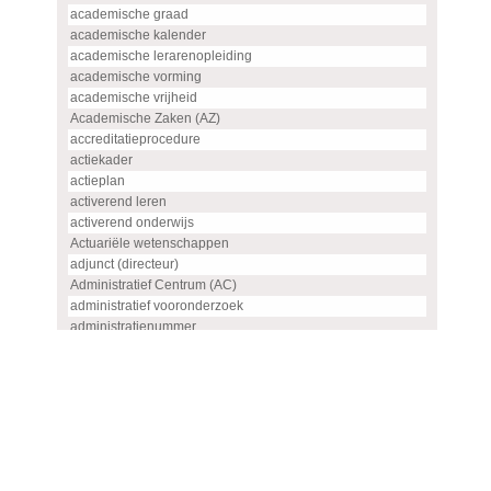
academische graad
academische kalender
academische lerarenopleiding
academische vorming
academische vrijheid
Academische Zaken (AZ)
accreditatieprocedure
actiekader
actieplan
activerend leren
activerend onderwijs
Actuariële wetenschappen
adjunct (directeur)
Administratief Centrum (AC)
administratief vooronderzoek
administratienummer
Advanced master
advies
advies- en overlegorgaan
adviescommissie
adviescommissie voor hoogleraren- en UHD-benoemingen
adviesraad
adviesrapport (SIS)