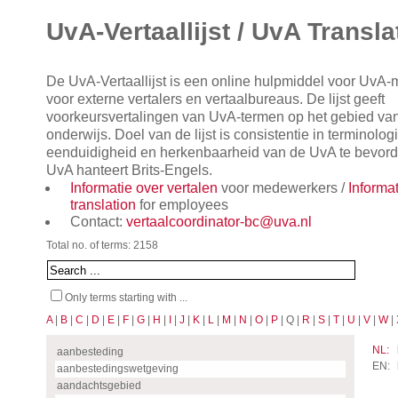
UvA-Vertaallijst / UvA Transla
De UvA-Vertaallijst is een online hulpmiddel voor UvA
voor externe vertalers en vertaalbureaus. De lijst geeft
voorkeursvertalingen van UvA-termen op het gebied va
onderwijs. Doel van de lijst is consistentie in terminol
eenduidigheid en herkenbaarheid van de UvA te bevorde
UvA hanteert Brits-Engels.
Informatie over vertalen
voor medewerkers /
Informa
translation
for employees
Contact:
vertaalcoordinator-bc@uva.nl
Total no. of terms: 2158
Only terms starting with ...
A
|
B
|
C
|
D
|
E
|
F
|
G
|
H
|
I
|
J
|
K
|
L
|
M
|
N
|
O
|
P
| Q |
R
|
S
|
T
|
U
|
V
|
W
| 
NL:
aanbesteding
EN:
aanbestedingswetgeving
aandachtsgebied