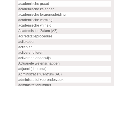
academische graad
academische kalender
academische lerarenopleiding
academische vorming
academische vrijheid
Academische Zaken (AZ)
accreditatieprocedure
actiekader
actieplan
activerend leren
activerend onderwijs
Actuariële wetenschappen
adjunct (directeur)
Administratief Centrum (AC)
administratief vooronderzoek
administratienummer
Advanced master
advies
advies- en overlegorgaan
adviescommissie
adviescommissie voor hoogleraren- en UHD-benoemingen
adviesraad
adviesrapport (SIS)