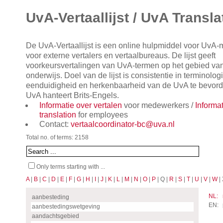
UvA-Vertaallijst / UvA Transla
De UvA-Vertaallijst is een online hulpmiddel voor UvA
voor externe vertalers en vertaalbureaus. De lijst geeft
voorkeursvertalingen van UvA-termen op het gebied va
onderwijs. Doel van de lijst is consistentie in terminol
eenduidigheid en herkenbaarheid van de UvA te bevorde
UvA hanteert Brits-Engels.
Informatie over vertalen
voor medewerkers /
Informa
translation
for employees
Contact:
vertaalcoordinator-bc@uva.nl
Total no. of terms: 2158
Only terms starting with ...
A
|
B
|
C
|
D
|
E
|
F
|
G
|
H
|
I
|
J
|
K
|
L
|
M
|
N
|
O
|
P
| Q |
R
|
S
|
T
|
U
|
V
|
W
| 
NL:
aanbesteding
EN:
aanbestedingswetgeving
aandachtsgebied