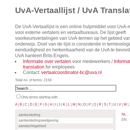
UvA-Vertaallijst / UvA Transla
De UvA-Vertaallijst is een online hulpmiddel voor UvA
voor externe vertalers en vertaalbureaus. De lijst geeft
voorkeursvertalingen van UvA-termen op het gebied va
onderwijs. Doel van de lijst is consistentie in terminol
eenduidigheid en herkenbaarheid van de UvA te bevorde
UvA hanteert Brits-Engels.
Informatie over vertalen
voor medewerkers /
Informa
translation
for employees
Contact:
vertaalcoordinator-bc@uva.nl
Total no. of terms: 2158
Only terms starting with ...
A
|
B
|
C
|
D
|
E
|
F
|
G
|
H
|
I
|
J
|
K
|
L
|
M
|
N
|
O
|
P
| Q |
R
|
S
|
T
|
U
|
V
|
W
| 
NL:
aanbesteding
EN:
aanbestedingswetgeving
aandachtsgebied