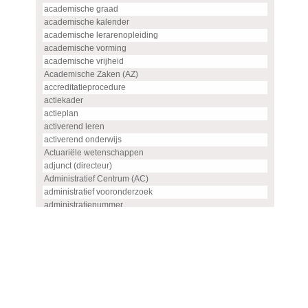
academische graad
academische kalender
academische lerarenopleiding
academische vorming
academische vrijheid
Academische Zaken (AZ)
accreditatieprocedure
actiekader
actieplan
activerend leren
activerend onderwijs
Actuariële wetenschappen
adjunct (directeur)
Administratief Centrum (AC)
administratief vooronderzoek
administratienummer
Advanced master
advies
advies- en overlegorgaan
adviescommissie
adviescommissie voor hoogleraren- en UHD-benoemingen
adviesraad
adviesrapport (SIS)