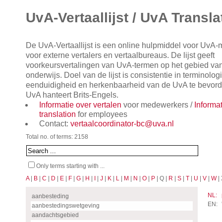
UvA-Vertaallijst / UvA Transla
De UvA-Vertaallijst is een online hulpmiddel voor UvA
voor externe vertalers en vertaalbureaus. De lijst geeft
voorkeursvertalingen van UvA-termen op het gebied va
onderwijs. Doel van de lijst is consistentie in terminol
eenduidigheid en herkenbaarheid van de UvA te bevorde
UvA hanteert Brits-Engels.
Informatie over vertalen
voor medewerkers /
Informa
translation
for employees
Contact:
vertaalcoordinator-bc@uva.nl
Total no. of terms: 2158
Only terms starting with ...
A
|
B
|
C
|
D
|
E
|
F
|
G
|
H
|
I
|
J
|
K
|
L
|
M
|
N
|
O
|
P
| Q |
R
|
S
|
T
|
U
|
V
|
W
| 
NL:
aanbesteding
EN:
aanbestedingswetgeving
aandachtsgebied