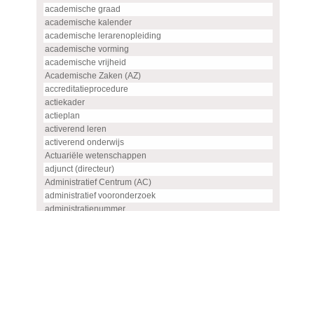
academische graad
academische kalender
academische lerarenopleiding
academische vorming
academische vrijheid
Academische Zaken (AZ)
accreditatieprocedure
actiekader
actieplan
activerend leren
activerend onderwijs
Actuariële wetenschappen
adjunct (directeur)
Administratief Centrum (AC)
administratief vooronderzoek
administratienummer
Advanced master
advies
advies- en overlegorgaan
adviescommissie
adviescommissie voor hoogleraren- en UHD-benoemingen
adviesraad
adviesrapport (SIS)