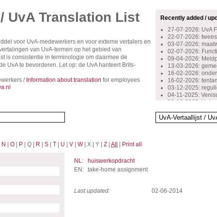
 / UvA Translation List
Recently added / up
27-07-2026: UvA 
22-07-2026: tweest
middel voor UvA-medewerkers en voor externe vertalers en
03-07-2026: maat
rsvertalingen van UvA-termen op het gebied van
02-07-2026: Functio
st is consistentie in terminologie om daarmee de
09-04-2026: Meldpu
 UvA te bevorderen. Let op: de UvA hanteert Brits-
13-03-2026: gemee
16-02-2026: onder
werkers /
Information about translation
for employees
16-02-2026: tent
a.nl
03-12-2025: reguli
04-11-2025: Venis
30-10-2025: Huisa
29-10-2024: inschr
14-10-2024: beoog
13-05-2024: bovenw
13-10-2023: starte
12-10-2023: stimu
|
N
|
O
|
P
| Q |
R
|
S
|
T
|
U
|
V
|
W
| X | Y |
Z
|
All
|
Print all
06-09-2023: kenni
07-10-2022: docen
16-09-2022: onge
NL:
huiswerkopdracht
08-07-2022: stage
EN:
take-home assignment
Last updated:
02-06-2014