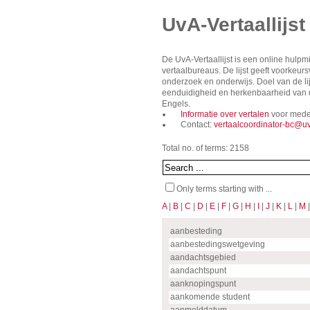
UvA-Vertaallijst
De UvA-Vertaallijst is een online hulp
vertaalbureaus. De lijst geeft voorkeu
onderzoek en onderwijs. Doel van de lij
eenduidigheid en herkenbaarheid van de
Engels.
Informatie over vertalen
voor mede
Contact:
vertaalcoordinator-bc@uv
Total no. of terms: 2158
Only terms starting with ...
A
|
B
|
C
|
D
|
E
|
F
|
G
|
H
|
I
|
J
|
K
|
L
|
M
aanbesteding
aanbestedingswetgeving
aandachtsgebied
aandachtspunt
aanknopingspunt
aankomende student