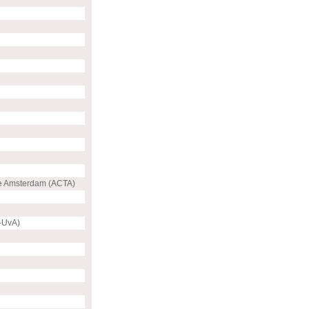
e Amsterdam (ACTA)
-UvA)