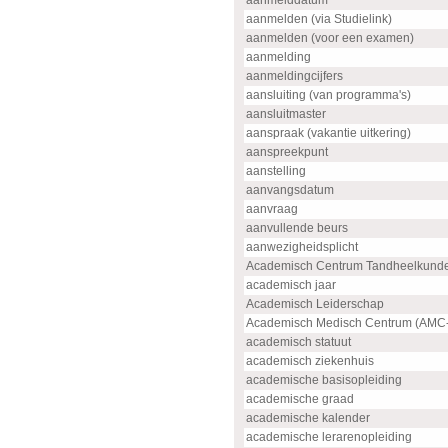
aanmelddatum
aanmelden (via Studielink)
aanmelden (voor een examen)
aanmelding
aanmeldingcijfers
aansluiting (van programma's)
aansluitmaster
aanspraak (vakantie uitkering)
aanspreekpunt
aanstelling
aanvangsdatum
aanvraag
aanvullende beurs
aanwezigheidsplicht
Academisch Centrum Tandheelkund
academisch jaar
Academisch Leiderschap
Academisch Medisch Centrum (AMC
academisch statuut
academisch ziekenhuis
academische basisopleiding
academische graad
academische kalender
academische lerarenopleiding