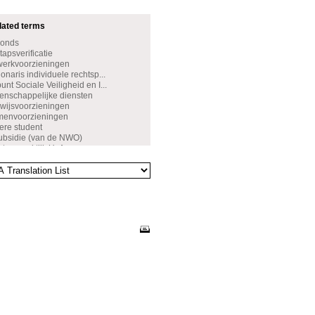
dated terms
Fonds
apsverificatie
werkvoorzieningen
naris individuele rechtsp...
nt Sociale Veiligheid en I...
nschappelijke diensten
wijsvoorzieningen
amenvoorzieningen
ere student
ubsidie (van de NWO)
rtsenpraktijk UvA
ijfverzoek
de leerresultaten
ettelijk verlof
rsbeurs
leringsbeurs
sveiligheid
tenbeleid
wenst gedrag