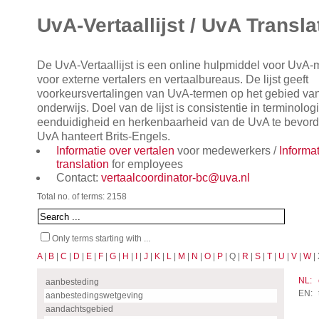
UvA-Vertaallijst / UvA Transla
De UvA-Vertaallijst is een online hulpmiddel voor UvA
voor externe vertalers en vertaalbureaus. De lijst geeft
voorkeursvertalingen van UvA-termen op het gebied va
onderwijs. Doel van de lijst is consistentie in terminol
eenduidigheid en herkenbaarheid van de UvA te bevorde
UvA hanteert Brits-Engels.
Informatie over vertalen
voor medewerkers /
Informa
translation
for employees
Contact:
vertaalcoordinator-bc@uva.nl
Total no. of terms: 2158
Only terms starting with ...
A
|
B
|
C
|
D
|
E
|
F
|
G
|
H
|
I
|
J
|
K
|
L
|
M
|
N
|
O
|
P
| Q |
R
|
S
|
T
|
U
|
V
|
W
| 
NL:
aanbesteding
EN:
aanbestedingswetgeving
aandachtsgebied