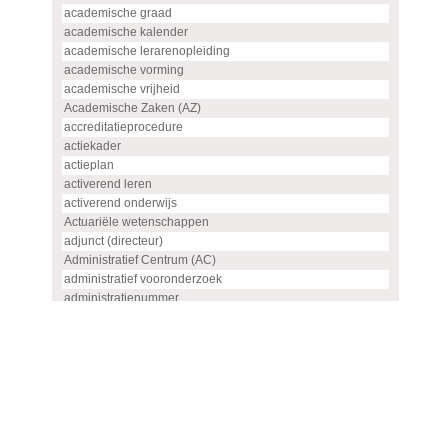
academische graad
academische kalender
academische lerarenopleiding
academische vorming
academische vrijheid
Academische Zaken (AZ)
accreditatieprocedure
actiekader
actieplan
activerend leren
activerend onderwijs
Actuariële wetenschappen
adjunct (directeur)
Administratief Centrum (AC)
administratief vooronderzoek
administratienummer
Advanced master
advies
advies- en overlegorgaan
adviescommissie
adviescommissie voor hoogleraren- en UHD-benoemingen
adviesraad
adviesrapport (SIS)