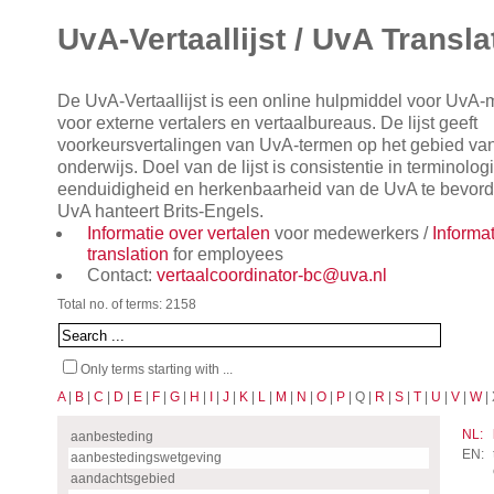
UvA-Vertaallijst / UvA Transla
De UvA-Vertaallijst is een online hulpmiddel voor UvA
voor externe vertalers en vertaalbureaus. De lijst geeft
voorkeursvertalingen van UvA-termen op het gebied va
onderwijs. Doel van de lijst is consistentie in terminol
eenduidigheid en herkenbaarheid van de UvA te bevorde
UvA hanteert Brits-Engels.
Informatie over vertalen
voor medewerkers /
Informa
translation
for employees
Contact:
vertaalcoordinator-bc@uva.nl
Total no. of terms: 2158
Only terms starting with ...
A
|
B
|
C
|
D
|
E
|
F
|
G
|
H
|
I
|
J
|
K
|
L
|
M
|
N
|
O
|
P
| Q |
R
|
S
|
T
|
U
|
V
|
W
| 
NL:
aanbesteding
EN:
aanbestedingswetgeving
aandachtsgebied