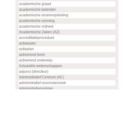
academische graad
academische kalender
academische lerarenopleiding
academische vorming
academische vrijheid
Academische Zaken (AZ)
accreditatieprocedure
actiekader
actieplan
activerend leren
activerend onderwijs
Actuariële wetenschappen
adjunct (directeur)
Administratief Centrum (AC)
administratief vooronderzoek
administratienummer
Advanced master
advies
advies- en overlegorgaan
adviescommissie
adviescommissie voor hoogleraren- en UHD-benoemingen
adviesraad
adviesrapport (SIS)