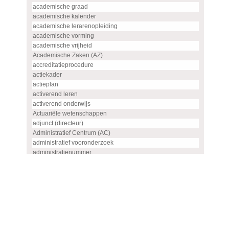
academische graad
academische kalender
academische lerarenopleiding
academische vorming
academische vrijheid
Academische Zaken (AZ)
accreditatieprocedure
actiekader
actieplan
activerend leren
activerend onderwijs
Actuariële wetenschappen
adjunct (directeur)
Administratief Centrum (AC)
administratief vooronderzoek
administratienummer
Advanced master
advies
advies- en overlegorgaan
adviescommissie
adviescommissie voor hoogleraren- en UHD-benoemingen
adviesraad
adviesrapport (SIS)