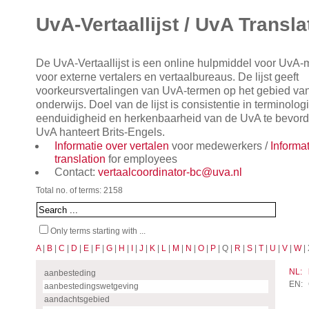
UvA-Vertaallijst / UvA Transla
De UvA-Vertaallijst is een online hulpmiddel voor UvA
voor externe vertalers en vertaalbureaus. De lijst geeft
voorkeursvertalingen van UvA-termen op het gebied va
onderwijs. Doel van de lijst is consistentie in terminol
eenduidigheid en herkenbaarheid van de UvA te bevorde
UvA hanteert Brits-Engels.
Informatie over vertalen
voor medewerkers /
Informa
translation
for employees
Contact:
vertaalcoordinator-bc@uva.nl
Total no. of terms: 2158
Only terms starting with ...
A
|
B
|
C
|
D
|
E
|
F
|
G
|
H
|
I
|
J
|
K
|
L
|
M
|
N
|
O
|
P
| Q |
R
|
S
|
T
|
U
|
V
|
W
| 
NL:
aanbesteding
EN:
aanbestedingswetgeving
aandachtsgebied