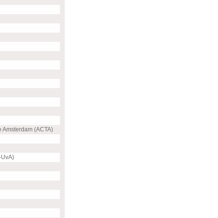
e Amsterdam (ACTA)
-UvA)