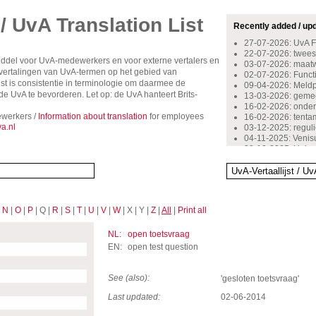
 / UvA Translation List
Recently added / up
27-07-2026: UvA 
22-07-2026: tweest
middel voor UvA-medewerkers en voor externe vertalers en
03-07-2026: maat
rsvertalingen van UvA-termen op het gebied van
02-07-2026: Functio
st is consistentie in terminologie om daarmee de
09-04-2026: Meldpu
 UvA te bevorderen. Let op: de UvA hanteert Brits-
13-03-2026: gemee
16-02-2026: onder
werkers /
Information about translation
for employees
16-02-2026: tent
a.nl
03-12-2025: reguli
04-11-2025: Venis
30-10-2025: Huisa
29-10-2024: inschr
14-10-2024: beoog
13-05-2024: bovenw
13-10-2023: starte
12-10-2023: stimu
|
N
|
O
|
P
| Q |
R
|
S
|
T
|
U
|
V
|
W
| X | Y |
Z
|
All
|
Print all
06-09-2023: kenni
07-10-2022: docen
16-09-2022: onge
NL:
open toetsvraag
08-07-2022: stage
EN:
open test question
See (also):
'gesloten toetsvraag'
Last updated:
02-06-2014