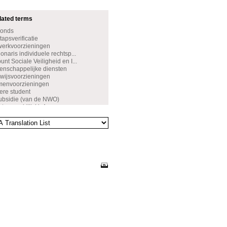
dated terms
Fonds
apsverificatie
werkvoorzieningen
naris individuele rechtsp...
nt Sociale Veiligheid en I...
nschappelijke diensten
wijsvoorzieningen
amenvoorzieningen
ere student
ubsidie (van de NWO)
rtsenpraktijk UvA
ijfverzoek
de leerresultaten
ettelijk verlof
rsbeurs
leringsbeurs
sveiligheid
tenbeleid
wenst gedrag