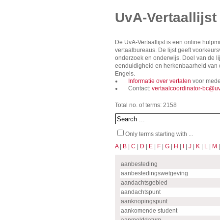
UvA-Vertaallijst
De UvA-Vertaallijst is een online hulp
vertaalbureaus. De lijst geeft voorkeu
onderzoek en onderwijs. Doel van de lij
eenduidigheid en herkenbaarheid van de
Engels.
Informatie over vertalen
voor mede
Contact:
vertaalcoordinator-bc@uv
Total no. of terms: 2158
Only terms starting with ...
A
|
B
|
C
|
D
|
E
|
F
|
G
|
H
|
I
|
J
|
K
|
L
|
M
aanbesteding
aanbestedingswetgeving
aandachtsgebied
aandachtspunt
aanknopingspunt
aankomende student