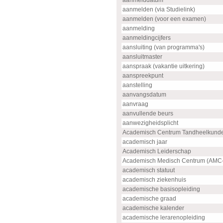
aanmelddatum
aanmelden (via Studielink)
aanmelden (voor een examen)
aanmelding
aanmeldingcijfers
aansluiting (van programma's)
aansluitmaster
aanspraak (vakantie uitkering)
aanspreekpunt
aanstelling
aanvangsdatum
aanvraag
aanvullende beurs
aanwezigheidsplicht
Academisch Centrum Tandheelkund
academisch jaar
Academisch Leiderschap
Academisch Medisch Centrum (AMC
academisch statuut
academisch ziekenhuis
academische basisopleiding
academische graad
academische kalender
academische lerarenopleiding