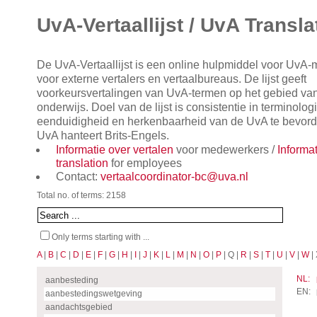
UvA-Vertaallijst / UvA Transla
De UvA-Vertaallijst is een online hulpmiddel voor UvA
voor externe vertalers en vertaalbureaus. De lijst geeft
voorkeursvertalingen van UvA-termen op het gebied va
onderwijs. Doel van de lijst is consistentie in terminol
eenduidigheid en herkenbaarheid van de UvA te bevorde
UvA hanteert Brits-Engels.
Informatie over vertalen
voor medewerkers /
Informa
translation
for employees
Contact:
vertaalcoordinator-bc@uva.nl
Total no. of terms: 2158
Only terms starting with ...
A
|
B
|
C
|
D
|
E
|
F
|
G
|
H
|
I
|
J
|
K
|
L
|
M
|
N
|
O
|
P
| Q |
R
|
S
|
T
|
U
|
V
|
W
| 
NL:
aanbesteding
EN:
aanbestedingswetgeving
aandachtsgebied