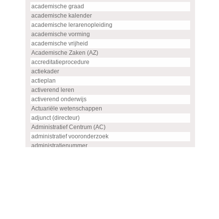
academische graad
academische kalender
academische lerarenopleiding
academische vorming
academische vrijheid
Academische Zaken (AZ)
accreditatieprocedure
actiekader
actieplan
activerend leren
activerend onderwijs
Actuariële wetenschappen
adjunct (directeur)
Administratief Centrum (AC)
administratief vooronderzoek
administratienummer
Advanced master
advies
advies- en overlegorgaan
adviescommissie
adviescommissie voor hoogleraren- en UHD-benoemingen
adviesraad
adviesrapport (SIS)