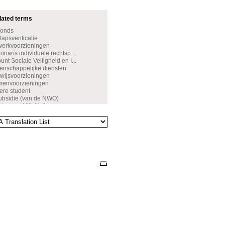
dated terms
Fonds
apsverificatie
werkvoorzieningen
naris individuele rechtsp...
nt Sociale Veiligheid en I...
nschappelijke diensten
wijsvoorzieningen
amenvoorzieningen
ere student
ubsidie (van de NWO)
rtsenpraktijk UvA
ijfverzoek
de leerresultaten
ettelijk verlof
rsbeurs
leringsbeurs
sveiligheid
tenbeleid
wenst gedrag