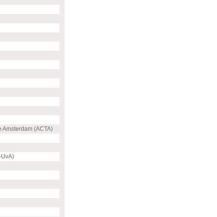
e Amsterdam (ACTA)
-UvA)