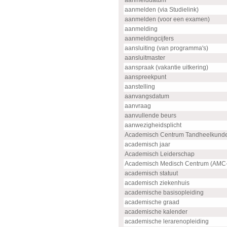
aanmelddatum
aanmelden (via Studielink)
aanmelden (voor een examen)
aanmelding
aanmeldingcijfers
aansluiting (van programma's)
aansluitmaster
aanspraak (vakantie uitkering)
aanspreekpunt
aanstelling
aanvangsdatum
aanvraag
aanvullende beurs
aanwezigheidsplicht
Academisch Centrum Tandheelkund
academisch jaar
Academisch Leiderschap
Academisch Medisch Centrum (AMC
academisch statuut
academisch ziekenhuis
academische basisopleiding
academische graad
academische kalender
academische lerarenopleiding