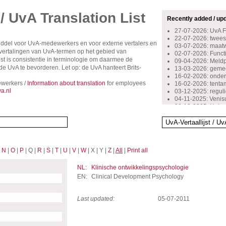
 / UvA Translation List
Recently added / up
27-07-2026: UvA 
22-07-2026: tweest
middel voor UvA-medewerkers en voor externe vertalers en
03-07-2026: maat
rsvertalingen van UvA-termen op het gebied van
02-07-2026: Functio
st is consistentie in terminologie om daarmee de
09-04-2026: Meldpu
 UvA te bevorderen. Let op: de UvA hanteert Brits-
13-03-2026: gemee
16-02-2026: onder
werkers /
Information about translation
for employees
16-02-2026: tent
a.nl
03-12-2025: reguli
04-11-2025: Venis
30-10-2025: Huisa
29-10-2024: inschr
14-10-2024: beoog
13-05-2024: bovenw
13-10-2023: starte
12-10-2023: stimu
|
N
|
O
|
P
| Q |
R
|
S
|
T
|
U
|
V
|
W
| X | Y |
Z
|
All
|
Print all
06-09-2023: kenni
07-10-2022: docen
16-09-2022: onge
NL:
Klinische ontwikkelingspsychologie
08-07-2022: stage
EN:
Clinical Development Psychology
Last updated:
05-07-2011