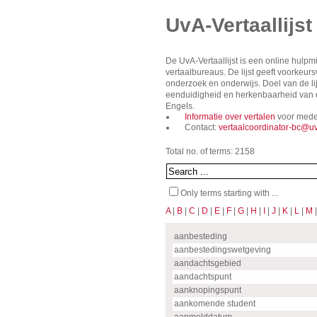
UvA-Vertaallijst
De UvA-Vertaallijst is een online hulp
vertaalbureaus. De lijst geeft voorkeu
onderzoek en onderwijs. Doel van de lij
eenduidigheid en herkenbaarheid van de
Engels.
Informatie over vertalen
voor mede
Contact:
vertaalcoordinator-bc@uv
Total no. of terms: 2158
Only terms starting with ...
A
|
B
|
C
|
D
|
E
|
F
|
G
|
H
|
I
|
J
|
K
|
L
|
M
aanbesteding
aanbestedingswetgeving
aandachtsgebied
aandachtspunt
aanknopingspunt
aankomende student