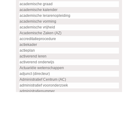
academische graad
academische kalender
academische lerarenopleiding
academische vorming
academische vrijheid
Academische Zaken (AZ)
accreditatieprocedure
actiekader
actieplan
activerend leren
activerend onderwijs
Actuariële wetenschappen
adjunct (directeur)
Administratief Centrum (AC)
administratief vooronderzoek
administratienummer
Advanced master
advies
advies- en overlegorgaan
adviescommissie
adviescommissie voor hoogleraren- en UHD-benoemingen
adviesraad
adviesrapport (SIS)