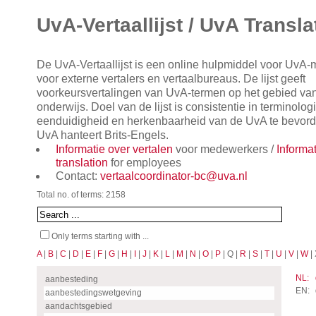
UvA-Vertaallijst / UvA Transla
De UvA-Vertaallijst is een online hulpmiddel voor UvA
voor externe vertalers en vertaalbureaus. De lijst geeft
voorkeursvertalingen van UvA-termen op het gebied va
onderwijs. Doel van de lijst is consistentie in terminol
eenduidigheid en herkenbaarheid van de UvA te bevorde
UvA hanteert Brits-Engels.
Informatie over vertalen
voor medewerkers /
Informa
translation
for employees
Contact:
vertaalcoordinator-bc@uva.nl
Total no. of terms: 2158
Only terms starting with ...
A
|
B
|
C
|
D
|
E
|
F
|
G
|
H
|
I
|
J
|
K
|
L
|
M
|
N
|
O
|
P
| Q |
R
|
S
|
T
|
U
|
V
|
W
| 
NL:
aanbesteding
EN:
aanbestedingswetgeving
aandachtsgebied