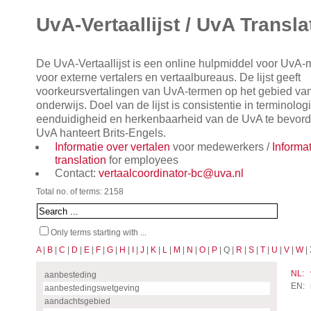
UvA-Vertaallijst / UvA Transla
De UvA-Vertaallijst is een online hulpmiddel voor UvA
voor externe vertalers en vertaalbureaus. De lijst geeft
voorkeursvertalingen van UvA-termen op het gebied va
onderwijs. Doel van de lijst is consistentie in terminol
eenduidigheid en herkenbaarheid van de UvA te bevorde
UvA hanteert Brits-Engels.
Informatie over vertalen
voor medewerkers /
Informa
translation
for employees
Contact:
vertaalcoordinator-bc@uva.nl
Total no. of terms: 2158
Only terms starting with ...
A
|
B
|
C
|
D
|
E
|
F
|
G
|
H
|
I
|
J
|
K
|
L
|
M
|
N
|
O
|
P
| Q |
R
|
S
|
T
|
U
|
V
|
W
| 
NL:
aanbesteding
EN:
aanbestedingswetgeving
aandachtsgebied