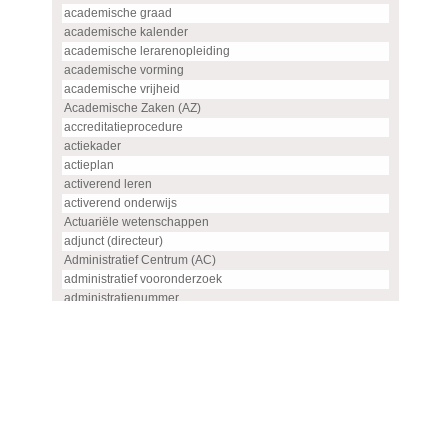
academische graad
academische kalender
academische lerarenopleiding
academische vorming
academische vrijheid
Academische Zaken (AZ)
accreditatieprocedure
actiekader
actieplan
activerend leren
activerend onderwijs
Actuariële wetenschappen
adjunct (directeur)
Administratief Centrum (AC)
administratief vooronderzoek
administratienummer
Advanced master
advies
advies- en overlegorgaan
adviescommissie
adviescommissie voor hoogleraren- en UHD-benoemingen
adviesraad
adviesrapport (SIS)