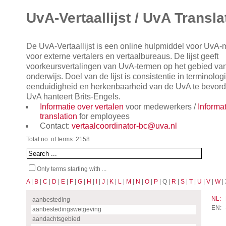
UvA-Vertaallijst / UvA Transla
De UvA-Vertaallijst is een online hulpmiddel voor UvA
voor externe vertalers en vertaalbureaus. De lijst geeft
voorkeursvertalingen van UvA-termen op het gebied va
onderwijs. Doel van de lijst is consistentie in terminol
eenduidigheid en herkenbaarheid van de UvA te bevorde
UvA hanteert Brits-Engels.
Informatie over vertalen
voor medewerkers /
Informa
translation
for employees
Contact:
vertaalcoordinator-bc@uva.nl
Total no. of terms: 2158
Only terms starting with ...
A
|
B
|
C
|
D
|
E
|
F
|
G
|
H
|
I
|
J
|
K
|
L
|
M
|
N
|
O
|
P
| Q |
R
|
S
|
T
|
U
|
V
|
W
| 
NL:
aanbesteding
EN:
aanbestedingswetgeving
aandachtsgebied