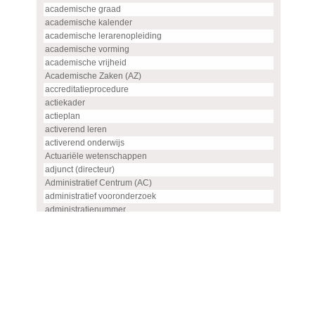
academische graad
academische kalender
academische lerarenopleiding
academische vorming
academische vrijheid
Academische Zaken (AZ)
accreditatieprocedure
actiekader
actieplan
activerend leren
activerend onderwijs
Actuariële wetenschappen
adjunct (directeur)
Administratief Centrum (AC)
administratief vooronderzoek
administratienummer
Advanced master
advies
advies- en overlegorgaan
adviescommissie
adviescommissie voor hoogleraren- en UHD-benoemingen
adviesraad
adviesrapport (SIS)