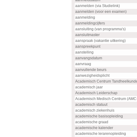
aanmelddatum
aanmelden (via Studielink)
aanmelden (voor een examen)
aanmelding
aanmeldingcijfers
aansluiting (van programma's)
aansluitmaster
aanspraak (vakantie uitkering)
aanspreekpunt
aanstelling
aanvangsdatum
aanvraag
aanvullende beurs
aanwezigheidsplicht
Academisch Centrum Tandheelkund
academisch jaar
Academisch Leiderschap
Academisch Medisch Centrum (AMC
academisch statuut
academisch ziekenhuis
academische basisopleiding
academische graad
academische kalender
academische lerarenopleiding