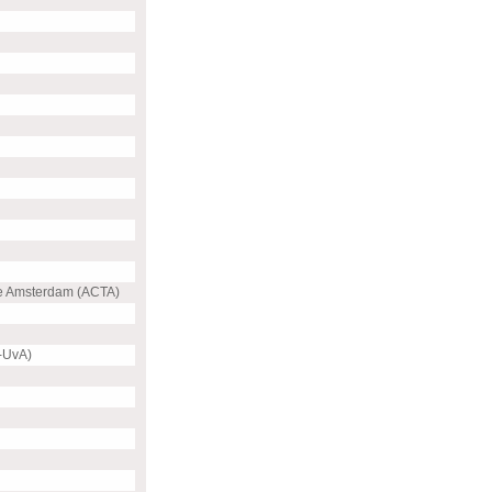
e Amsterdam (ACTA)
-UvA)