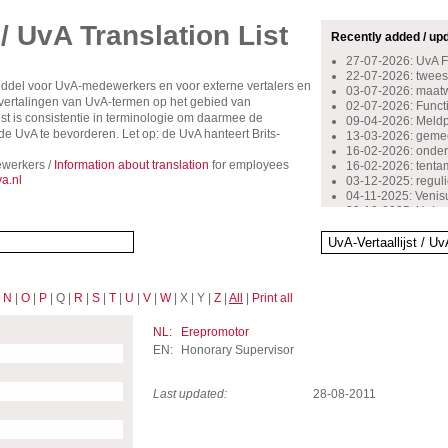
 / UvA Translation List
Recently added / up
27-07-2026: UvA 
22-07-2026: tweest
middel voor UvA-medewerkers en voor externe vertalers en
03-07-2026: maat
rsvertalingen van UvA-termen op het gebied van
02-07-2026: Functio
st is consistentie in terminologie om daarmee de
09-04-2026: Meldpu
 UvA te bevorderen. Let op: de UvA hanteert Brits-
13-03-2026: gemee
16-02-2026: onder
werkers /
Information about translation
for employees
16-02-2026: tent
a.nl
03-12-2025: reguli
04-11-2025: Venis
30-10-2025: Huisa
29-10-2024: inschr
14-10-2024: beoog
13-05-2024: bovenw
13-10-2023: starte
12-10-2023: stimu
|
N
|
O
|
P
| Q |
R
|
S
|
T
|
U
|
V
|
W
| X | Y |
Z
|
All
|
Print all
06-09-2023: kenni
07-10-2022: docen
16-09-2022: onge
NL:
Erepromotor
08-07-2022: stage
EN:
Honorary Supervisor
Last updated:
28-08-2011