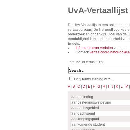
UvA-Vertaallijst
De UvA-Vertaallijst is een online hulp
vertaalbureaus. De lijst geeft voorkeu
onderzoek en onderwijs. Doel van de lij
eenduidigheid en herkenbaarheid van de
Engels.
Informatie over vertalen
voor mede
Contact:
vertaalcoordinator-bc@uv
Total no. of terms: 2158
Only terms starting with ...
A
|
B
|
C
|
D
|
E
|
F
|
G
|
H
|
I
|
J
|
K
|
L
|
M
aanbesteding
aanbestedingswetgeving
aandachtsgebied
aandachtspunt
aanknopingspunt
aankomende student