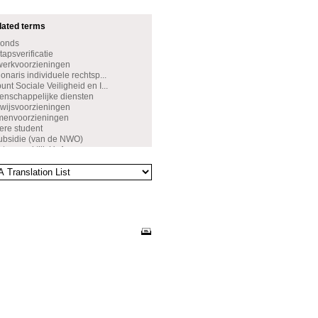
dated terms
Fonds
apsverificatie
werkvoorzieningen
naris individuele rechtsp...
nt Sociale Veiligheid en I...
nschappelijke diensten
wijsvoorzieningen
amenvoorzieningen
ere student
ubsidie (van de NWO)
rtsenpraktijk UvA
ijfverzoek
de leerresultaten
ettelijk verlof
rsbeurs
leringsbeurs
sveiligheid
tenbeleid
wenst gedrag