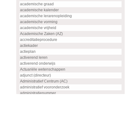
academische graad
academische kalender
academische lerarenopleiding
academische vorming
academische vrijheid
Academische Zaken (AZ)
accreditatieprocedure
actiekader
actieplan
activerend leren
activerend onderwijs
Actuariële wetenschappen
adjunct (directeur)
Administratief Centrum (AC)
administratief vooronderzoek
administratienummer
Advanced master
advies
advies- en overlegorgaan
adviescommissie
adviescommissie voor hoogleraren- en UHD-benoemingen
adviesraad
adviesrapport (SIS)