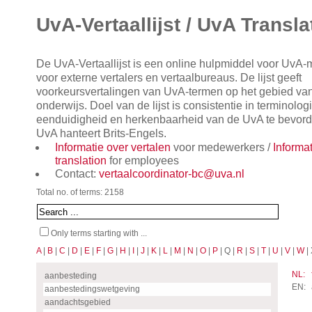
UvA-Vertaallijst / UvA Transla
De UvA-Vertaallijst is een online hulpmiddel voor UvA
voor externe vertalers en vertaalbureaus. De lijst geeft
voorkeursvertalingen van UvA-termen op het gebied va
onderwijs. Doel van de lijst is consistentie in terminol
eenduidigheid en herkenbaarheid van de UvA te bevorde
UvA hanteert Brits-Engels.
Informatie over vertalen
voor medewerkers /
Informa
translation
for employees
Contact:
vertaalcoordinator-bc@uva.nl
Total no. of terms: 2158
Only terms starting with ...
A
|
B
|
C
|
D
|
E
|
F
|
G
|
H
|
I
|
J
|
K
|
L
|
M
|
N
|
O
|
P
| Q |
R
|
S
|
T
|
U
|
V
|
W
| 
NL:
aanbesteding
EN:
aanbestedingswetgeving
aandachtsgebied