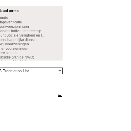
dated terms
Fonds
apsverificatie
werkvoorzieningen
naris individuele rechtsp...
nt Sociale Veiligheid en I...
nschappelijke diensten
wijsvoorzieningen
amenvoorzieningen
ere student
ubsidie (van de NWO)
rtsenpraktijk UvA
ijfverzoek
de leerresultaten
ettelijk verlof
rsbeurs
leringsbeurs
sveiligheid
tenbeleid
wenst gedrag