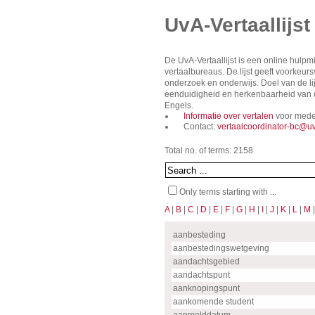
UvA-Vertaallijst
De UvA-Vertaallijst is een online hulp
vertaalbureaus. De lijst geeft voorkeu
onderzoek en onderwijs. Doel van de lij
eenduidigheid en herkenbaarheid van de
Engels.
Informatie over vertalen
voor mede
Contact:
vertaalcoordinator-bc@uv
Total no. of terms: 2158
Only terms starting with ...
A
|
B
|
C
|
D
|
E
|
F
|
G
|
H
|
I
|
J
|
K
|
L
|
M
aanbesteding
aanbestedingswetgeving
aandachtsgebied
aandachtspunt
aanknopingspunt
aankomende student