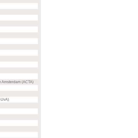
e Amsterdam (ACTA)
-UvA)