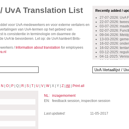
 / UvA Translation List
Recently added / up
27-07-2026: UvA 
22-07-2026: tweest
middel voor UvA-medewerkers en voor externe vertalers en
03-07-2026: maat
rsvertalingen van UvA-termen op het gebied van
02-07-2026: Functio
st is consistentie in terminologie om daarmee de
09-04-2026: Meldpu
 UvA te bevorderen. Let op: de UvA hanteert Brits-
13-03-2026: gemee
16-02-2026: onder
werkers /
Information about translation
for employees
16-02-2026: tent
a.nl
03-12-2025: reguli
04-11-2025: Venis
30-10-2025: Huisa
29-10-2024: inschr
14-10-2024: beoog
13-05-2024: bovenw
13-10-2023: starte
12-10-2023: stimu
|
N
|
O
|
P
| Q |
R
|
S
|
T
|
U
|
V
|
W
| X | Y |
Z
|
All
|
Print all
06-09-2023: kenni
07-10-2022: docen
16-09-2022: onge
NL:
inzagemoment
08-07-2022: stage
EN:
feedback session, inspection session
Last updated:
11-05-2017