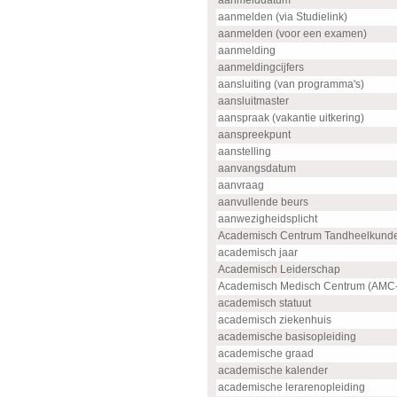
aanmelddatum
aanmelden (via Studielink)
aanmelden (voor een examen)
aanmelding
aanmeldingcijfers
aansluiting (van programma's)
aansluitmaster
aanspraak (vakantie uitkering)
aanspreekpunt
aanstelling
aanvangsdatum
aanvraag
aanvullende beurs
aanwezigheidsplicht
Academisch Centrum Tandheelkund
academisch jaar
Academisch Leiderschap
Academisch Medisch Centrum (AMC
academisch statuut
academisch ziekenhuis
academische basisopleiding
academische graad
academische kalender
academische lerarenopleiding