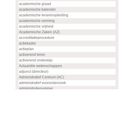
academische graad
academische kalender
academische lerarenopleiding
academische vorming
academische vrijheid
Academische Zaken (AZ)
accreditatieprocedure
actiekader
actieplan
activerend leren
activerend onderwijs
Actuariële wetenschappen
adjunct (directeur)
Administratief Centrum (AC)
administratief vooronderzoek
administratienummer
Advanced master
advies
advies- en overlegorgaan
adviescommissie
adviescommissie voor hoogleraren- en UHD-benoemingen
adviesraad
adviesrapport (SIS)