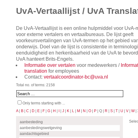
UvA-Vertaallijst / UvA Transla
De UvA-Vertaallijst is een online hulpmiddel voor UvA
voor externe vertalers en vertaalbureaus. De lijst geeft
voorkeursvertalingen van UvA-termen op het gebied va
onderwijs. Doel van de lijst is consistentie in terminol
eenduidigheid en herkenbaarheid van de UvA te bevorde
UvA hanteert Brits-Engels.
Informatie over vertalen
voor medewerkers /
Informa
translation
for employees
Contact:
vertaalcoordinator-bc@uva.nl
Total no. of terms: 2158
Only terms starting with ...
A
|
B
|
C
|
D
|
E
|
F
|
G
|
H
|
I
|
J
|
K
|
L
|
M
|
N
|
O
|
P
| Q |
R
|
S
|
T
|
U
|
V
|
W
| 
Selec
aanbesteding
aanbestedingswetgeving
aandachtsgebied