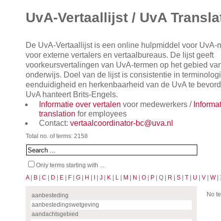
UvA-Vertaallijst / UvA Transla
De UvA-Vertaallijst is een online hulpmiddel voor UvA
voor externe vertalers en vertaalbureaus. De lijst geeft
voorkeursvertalingen van UvA-termen op het gebied va
onderwijs. Doel van de lijst is consistentie in terminol
eenduidigheid en herkenbaarheid van de UvA te bevorde
UvA hanteert Brits-Engels.
Informatie over vertalen
voor medewerkers /
Informa
translation
for employees
Contact:
vertaalcoordinator-bc@uva.nl
Total no. of terms: 2158
Only terms starting with ...
A
|
B
|
C
|
D
|
E
|
F
|
G
|
H
|
I
|
J
|
K
|
L
|
M
|
N
|
O
|
P
| Q |
R
|
S
|
T
|
U
|
V
|
W
| 
No te
aanbesteding
aanbestedingswetgeving
aandachtsgebied