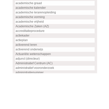
academische graad
academische kalender
academische lerarenopleiding
academische vorming
academische vrijheid
Academische Zaken (AZ)
accreditatieprocedure
actiekader
actieplan
activerend leren
activerend onderwijs
Actuariële wetenschappen
adjunct (directeur)
Administratief Centrum (AC)
administratief vooronderzoek
administratienummer
Advanced master
advies
advies- en overlegorgaan
adviescommissie
adviescommissie voor hoogleraren- en UHD-benoemingen
adviesraad
adviesrapport (SIS)